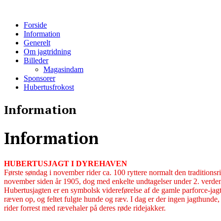
Forside
Information
Generelt
Om jagtridning
Billeder
Magasindam
Sponsorer
Hubertusfrokost
Information
Information
HUBERTUSJAGT I DYREHAVEN
Første søndag i november rider ca. 100 ryttere normalt den traditionsr
november siden år 1905, dog med enkelte undtagelser under 2. verden
Hubertusjagten er en symbolsk videreførelse af de gamle parforce-jagt
ræven op, og feltet fulgte hunde og ræv. I dag er der ingen jagthunde, o
rider forrest med rævehaler på deres røde ridejakker.