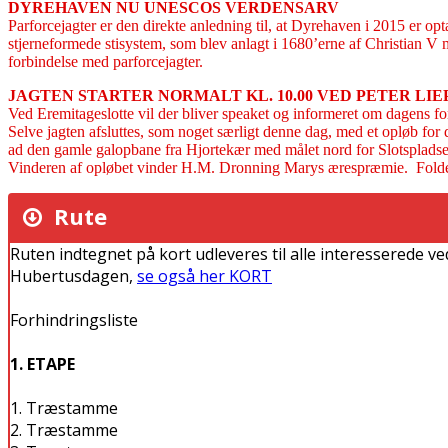
DYREHAVEN NU UNESCOS VERDENSARV
Parforcejagter er den direkte anledning til, at Dyrehaven i 2015 er 
stjerneformede stisystem, som blev anlagt i 1680’erne af Christian V
forbindelse med parforcejagter.
JAGTEN STARTER NORMALT KL. 10.00 VED PETER LIE
Ved Eremitageslotte vil der bliver speaket og informeret om dagens fo
Selve jagten afsluttes, som noget særligt denne dag, med et opløb for 
ad den gamle galopbane fra Hjortekær med målet nord for Slotspladse
Vinderen af opløbet vinder H.M. Dronning Marys ærespræmie. Folder 
Rute
Ruten indtegnet på kort udleveres til alle interesserede
Hubertusdagen,
se også her KORT
Forhindringsliste
1. ETAPE
1. Træstamme
2. Træstamme