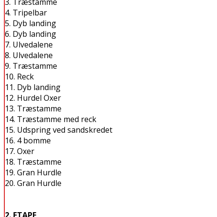
3. Træstamme
4. Tripelbar
5. Dyb landing
6. Dyb landing
7. Ulvedalene
8. Ulvedalene
9. Træstamme
10. Reck
11. Dyb landing
12. Hurdel Oxer
13. Træstamme
14. Træstamme med reck
15. Udspring ved sandskredet
16. 4 bomme
17. Oxer
18. Træstamme
19. Gran Hurdle
20. Gran Hurdle
2. ETAPE