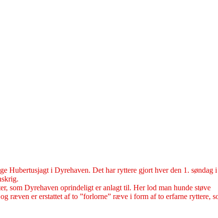
ige Hubertusjagt i Dyrehaven. Det har ryttere gjort hver den 1. søndag i
skrig.
er, som Dyrehaven oprindeligt er anlagt til. Her lod man hunde støve
g ræven er erstattet af to ”forlorne” ræve i form af to erfarne ryttere, 