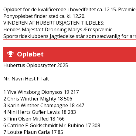
Opløbet for de kvalificerede i hovedfeltet ca. 12.15. Præmi
Ponyopløbet finder sted ca. kl. 12.20.
VINDEREN AF HUBERTUSJAGTEN TILDELES:
Hendes Majestæt Dronning Marys Ærespræmie
Sportsrideklubbens Jagtledelse står som sædvanlig for a
Opløbet
Hubertus Opløbsrytter 2025
Nr. Navn Hest F I alt
1 Ylva Winsborg Dionysos 19 217
2 Chris Winther Mighty 18 506
3 Karin Winther Champagne 18 447
4 Nini Hertz Gufler Lewis 18 283
5 Finn Olsen Mr.Red 18 166
6 Catrine F. Goldschmidt Mr. Rubino 17 308
7 Louise Plaun Carla 17 85