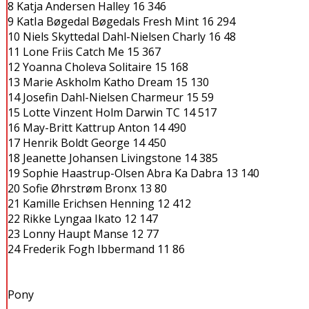
8 Katja Andersen Halley 16 346
9 KatIa Bøgedal Bøgedals Fresh Mint 16 294
10 Niels Skyttedal Dahl-Nielsen Charly 16 48
11 Lone Friis Catch Me 15 367
12 Yoanna Choleva Solitaire 15 168
13 Marie Askholm Katho Dream 15 130
14 Josefin Dahl-Nielsen Charmeur 15 59
15 Lotte Vinzent Holm Darwin TC 14 517
16 May-Britt Kattrup Anton 14 490
17 Henrik Boldt George 14 450
18 Jeanette Johansen Livingstone 14 385
19 Sophie Haastrup-Olsen Abra Ka Dabra 13 140
20 Sofie Øhrstrøm Bronx 13 80
21 Kamille Erichsen Henning 12 412
22 Rikke Lyngaa Ikato 12 147
23 Lonny Haupt Manse 12 77
24 Frederik Fogh Ibbermand 11 86
Pony