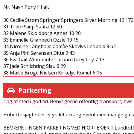
Nr. Navn Pony F I alt
30 Cecilie Strøm Springer Springers Silver Morning 12 170
31 Tilde Plaep Safira 12 50
32 Malene Skjoldborg Agnes 10 20
33 Emmelie Grønbech Ozzie 10 15
34 Nicoline Langballe Camåe Skovlys Leopold 9 62
35 Anja Pihl Sørensen Ditte 9 43
36 Eva Gail Wintemute Carpard Grey boy 7 13
37 Jade Schlichting Sisu 6 29
38 Maise Broge Nielsen Kirkelys Komet 6 15
Parkering
Tag af sted i god tid. Benyt gerne offentlig transport, hvis 
Hubertusjagten er et yndet arrangement med mange gæster.
BEMÆRK : INGEN PARKERING VED HJORTEKÆR !!! Lundtofte