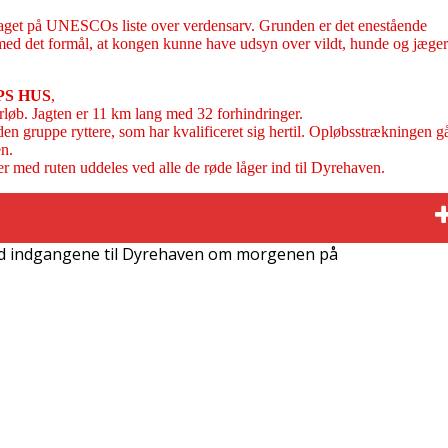
optaget på UNESCOs liste over verdensarv. Grunden er det enestående
 med det formål, at kongen kunne have udsyn over vildt, hunde og jæger
PS HUS
,
rløb. Jagten er 11 km lang med 32 forhindringer.
den gruppe ryttere, som har kvalificeret sig hertil. Opløbsstrækningen g
n.
med ruten uddeles ved alle de røde låger ind til Dyrehaven.
 ved indgangene til Dyrehaven om morgenen på