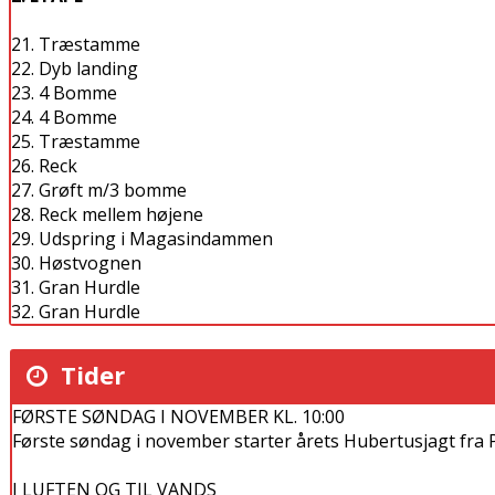
21. Træstamme
22. Dyb landing
23. 4 Bomme
24. 4 Bomme
25. Træstamme
26. Reck
27. Grøft m/3 bomme
28. Reck mellem højene
29. Udspring i Magasindammen
30. Høstvognen
31. Gran Hurdle
32. Gran Hurdle
Tider
FØRSTE SØNDAG I NOVEMBER KL. 10:00
Første søndag i november starter årets Hubertusjagt fra 
I LUFTEN OG TIL VANDS